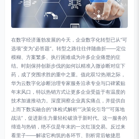
在数字经济蓬勃发展的今天，企业数字化转型已从“可
选项”变为“必答题”。转型之路往往伴随曲折——定位
模糊、方案繁多、执行困难成为许多企业痛楚的症
结。时刻保持创新步伐的如何以精准入微诊断对症下
药，成了突围求胜的重中之重。值此双12热潮之际，
华为云数字化诊断治理专家服务沿承专业与口碑紧贴
年末风口，特以热销方式让更多企业受益于有温度的
技术加速推动力。深度洞察企业真实痛点，并提供自
上而下数实融合的“体检式解析”“决策化引导”“可落地
战法”，促进新生力量轻松破浪于新时代。这一服务的
缔造与热销，绝不仅是年末的一次红顶交易。反过来
看里子——解读它构筑的各环节、剖析背后敏捷思